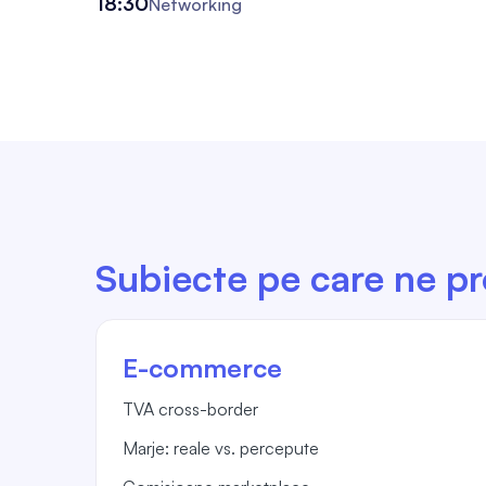
18:30
Networking
Subiecte pe care ne p
E-commerce
TVA cross-border
Marje: reale vs. percepute