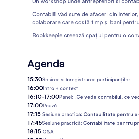
Un workshop unde antreprenori și contabi
Contabilii văd sute de afaceri din interior,
colaborare care costă timp și bani pentru
Bookkeepie creează spațiul pentru o conv
Agenda
15:30
Sosirea și înregistrarea participanților
16:00
Intro + context
16:10-17:00
Panel:
„Ce vede contabilul, ce ve
17:00
Pauză
17:15
Sesiune practică:
Contabilitate pentru 
17:45
Sesiune practică:
Contabilitate pentru p
18:15
Q&A