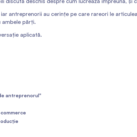
li discută deschis despre cum lucrează împreună, și c
 iar antreprenorii au cerințe pe care rareori le articule
 ambele părți.
ersație aplicată.
de antreprenorul"
e-commerce
roducție