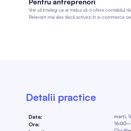
Pentru antreprenori
Vrei să înțelegi ce ar trebui să-ți ofere contabilul t
Relevant mai ales dacă activezi în e-commerce sa
Detalii practice
Data:
marți, 
16:00–
Ora:
Cluj-Na