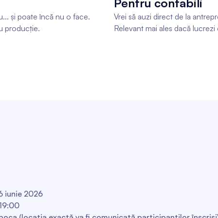
Pentru contabili
ău... și poate încă nu o face.
Vrei să auzi direct de la antrep
u producție.
Relevant mai ales dacă lucrezi
16 iunie 2026
19:00
poca (locația exactă va fi comunicată participanților înscriși