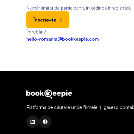
Număr limitat de participanți, în ordinea înregistrării.
Înscrie-te →
Întrebări?
hello-romania@bookkeepie.com
Platforma de căutare unde firmele își găsesc contabili
linkedin
facebook