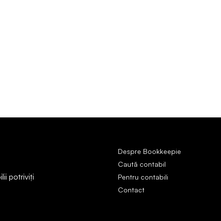
Despre Bookkeepie
Caută contabil
i potriviți
Pentru contabili
Contact