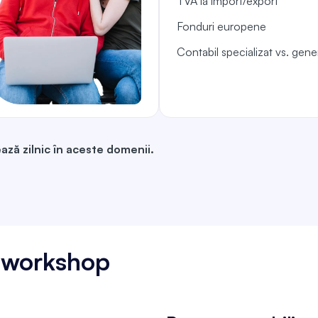
TVA la import/export
Fonduri europene
Contabil specializat vs. gener
ază zilnic în aceste domenii.
t workshop