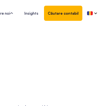
re noi
Insights
Căutare contabil
