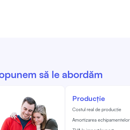
ropunem să le abordăm
Producție
Costul real de producție
Amortizarea echipamentelor