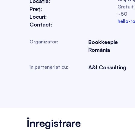
Locația:
Gratuit
Preț:
~50
Locuri:
hello-
Contact:
Organizator:
Bookkeepie
România
în parteneriat cu:
A&I Consulting
Înregistrare