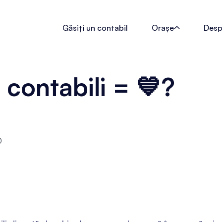
Găsiți un contabil
Orașe
Desp

 contabili = 💙?
0