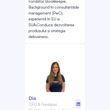
Fondator Bookkeepie.
Background în consultanțăde
management (PwC),
experiență în EU și
SUA.Conduce dezvoltarea
produsului și strategia
debusiness.
Dia
CFO & Fondator
linkedin