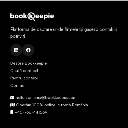
Platforma de căutare unde firmele își găsesc contabilii
potriviți
linkedin
facebook
Despre Bookkeepie
Caută contabil
Pentru contabili
Contact
hello-romania@bookkeepie.com
envelope
Operăm 100% online în toată România
map
+40-766-441569
mobile