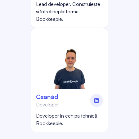
Lead developer. Construiește
și întrețineplatforma
Bookkeepie.
Csanád
linkedin
Developer
Developer în echipa tehnică
Bookkeepie.