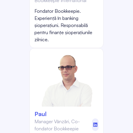
Bookkeepie International
Fondator Bookkeepie.
Experiență în banking
șioperațiuni. Responsabilă
pentru finanțe șioperațiunile
zilnice.
Paul
Manager Vânzări, Co-
linkedin
fondator Bookkeepie