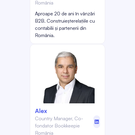
România
Aproape 20 de ani în vânzări
B2B. Construieșterelațiile cu
contabilii și partenerii din
România.
Alex
Country Manager, Co-
linkedin
fondator Bookkeepie
România