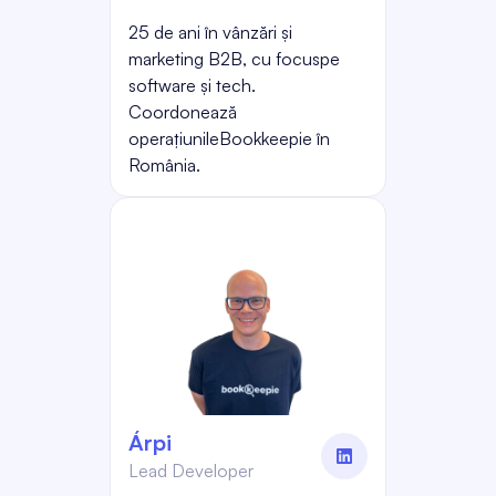
25 de ani în vânzări și
marketing B2B, cu focuspe
software și tech.
Coordonează
operațiunileBookkeepie în
România.
Árpi
linkedin
Lead Developer