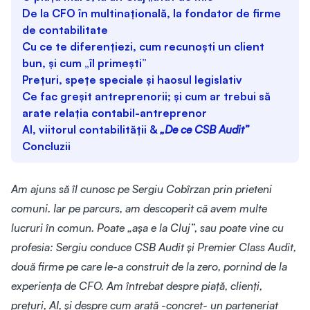
De la CFO în multinațională, la fondator de firme
de contabilitate
Cu ce te diferențiezi, cum recunoști un client
bun, și cum „îl primești”
Prețuri, spețe speciale și haosul legislativ
Ce fac greșit antreprenorii; și cum ar trebui să
arate relația contabil-antreprenor
AI, viitorul contabilității &
„De ce CSB Audit”
Concluzii
Am ajuns să îl cunosc pe Sergiu Cobîrzan prin prieteni
comuni. Iar pe parcurs, am descoperit că avem multe
lucruri în comun. Poate „așa e la Cluj”, sau poate vine cu
profesia: Sergiu conduce CSB Audit și Premier Class Audit,
două firme pe care le-a construit de la zero, pornind de la
experiența de CFO. Am întrebat despre piață, clienți,
prețuri, AI, și despre cum arată -concret- un parteneriat