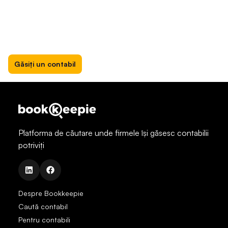
Găsiți un contabil
Platforma de căutare unde firmele își găsesc contabilii
potriviți
linkedin
facebook
Despre Bookkeepie
Caută contabil
Pentru contabili