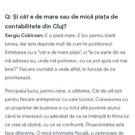
Q: Și cât e de mare sau de mică piața de
contabilitate din Cluj?
Sergiu Cobîrzan:
E o piață mare. E loc pentru toată
lumea, dar asta depinde mult de cum te poziționezi.
Întrebarea nu e "cât e de mare piața", ci "la ce parte din ea
mă adresez eu, unde mă potrivesc, cu ce pot ajuta cel mai
bine?" Fiecare contabil o vede altfel, în funcție de ce
prioritizează.
Principalul lucru, pentru mine, e utilitatea. Cât de util ești
pentru fiecare antreprenor cu care lucrezi. Conexiunea cu
un proprietar de business e cu totul altă poveste atunci
când te interesezi cu adevărat de ce se întâmplă în firma lui:
ce vrea să obțină, cu ce se confruntă. Proactivitatea asta
face diferența. O mică informație fiscală, o optimizare de