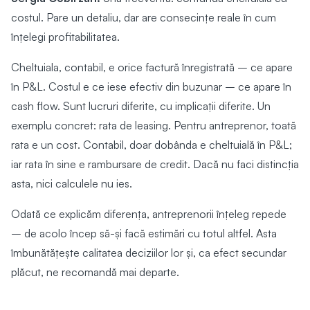
costul. Pare un detaliu, dar are consecințe reale în cum
înțelegi profitabilitatea.
Cheltuiala, contabil, e orice factură înregistrată – ce apare
în P&L. Costul e ce iese efectiv din buzunar – ce apare în
cash flow. Sunt lucruri diferite, cu implicații diferite. Un
exemplu concret: rata de leasing. Pentru antreprenor, toată
rata e un cost. Contabil, doar dobânda e cheltuială în P&L;
iar rata în sine e rambursare de credit. Dacă nu faci distincția
asta, nici calculele nu ies.
Odată ce explicăm diferența, antreprenorii înțeleg repede
– de acolo încep să-și facă estimări cu totul altfel. Asta
îmbunătățește calitatea deciziilor lor și, ca efect secundar
plăcut, ne recomandă mai departe.