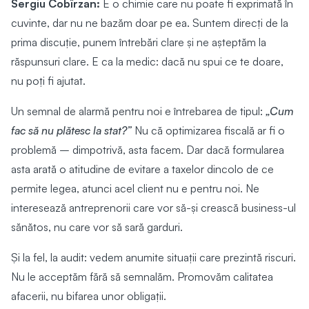
Sergiu Cobîrzan:
E o chimie care nu poate fi exprimată în
cuvinte, dar nu ne bazăm doar pe ea. Suntem direcți de la
prima discuție, punem întrebări clare și ne așteptăm la
răspunsuri clare. E ca la medic: dacă nu spui ce te doare,
nu poți fi ajutat.
Un semnal de alarmă pentru noi e întrebarea de tipul:
„Cum
fac să nu plătesc la stat?”
Nu că optimizarea fiscală ar fi o
problemă – dimpotrivă, asta facem. Dar dacă formularea
asta arată o atitudine de evitare a taxelor dincolo de ce
permite legea, atunci acel client nu e pentru noi. Ne
interesează antreprenorii care vor să-și crească business-ul
sănătos, nu care vor să sară garduri.
Și la fel, la audit: vedem anumite situații care prezintă riscuri.
Nu le acceptăm fără să semnalăm. Promovăm calitatea
afacerii, nu bifarea unor obligații.