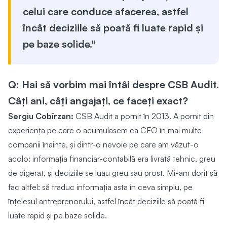
celui care conduce afacerea, astfel
încât deciziile să poată fi luate rapid și
pe baze solide."
Q: Hai să vorbim mai întâi despre CSB Audit.
Câți ani, câți angajați, ce faceți exact?
Sergiu Cobîrzan:
CSB Audit a pornit în 2013. A pornit din
experiența pe care o acumulasem ca CFO în mai multe
companii înainte, și dintr-o nevoie pe care am văzut-o
acolo: informația financiar-contabilă era livrată tehnic, greu
de digerat, și deciziile se luau greu sau prost. Mi-am dorit să
fac altfel: să traduc informația asta în ceva simplu, pe
înțelesul antreprenorului, astfel încât deciziile să poată fi
luate rapid și pe baze solide.