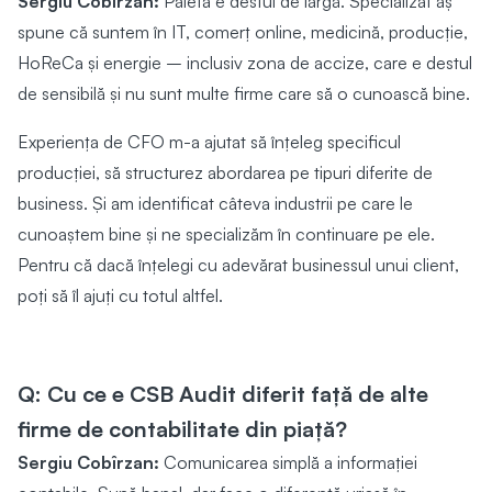
Sergiu Cobîrzan:
Paleta e destul de largă. Specializat aș
spune că suntem în IT, comerț online, medicină, producție,
HoReCa și energie – inclusiv zona de accize, care e destul
de sensibilă și nu sunt multe firme care să o cunoască bine.
Experiența de CFO m-a ajutat să înțeleg specificul
producției, să structurez abordarea pe tipuri diferite de
business. Și am identificat câteva industrii pe care le
cunoaștem bine și ne specializăm în continuare pe ele.
Pentru că dacă înțelegi cu adevărat businessul unui client,
poți să îl ajuți cu totul altfel.
Q: Cu ce e CSB Audit diferit față de alte
firme de contabilitate din piață?
Sergiu Cobîrzan:
Comunicarea simplă a informației