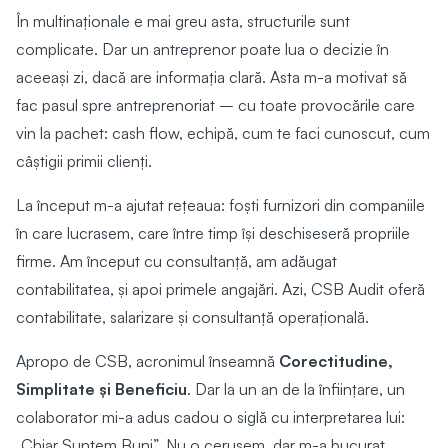
În multinaționale e mai greu asta, structurile sunt
complicate. Dar un antreprenor poate lua o decizie în
aceeași zi, dacă are informația clară. Asta m-a motivat să
fac pasul spre antreprenoriat – cu toate provocările care
vin la pachet: cash flow, echipă, cum te faci cunoscut, cum
câștigii primii clienți.
La început m-a ajutat rețeaua: foști furnizori din companiile
în care lucrasem, care între timp își deschiseseră propriile
firme. Am început cu consultanță, am adăugat
contabilitatea, și apoi primele angajări. Azi, CSB Audit oferă
contabilitate, salarizare și consultanță operațională.
Apropo de CSB, acronimul înseamnă
Corectitudine,
Simplitate și Beneficiu
. Dar la un an de la înființare, un
colaborator mi-a adus cadou o siglă cu interpretarea lui:
„Chiar Suntem Buni”. Nu o cerusem, dar m-a bucurat