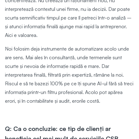
concentrează. Nu creează un raționament nou, nu
interpretează contextul unei firme, nu ia decizii. Dar poate
scurta semnificativ timpul pe care îl petreci într-o analiză –
și atunci informația finală ajunge mai rapid la antreprenor.
Aici e valoarea.
Noi folosim deja instrumente de automatizare acolo unde
are sens. Mai ales în consultanță, unde termenele sunt
scurte și nevoia de informație rapidă e mare. Dar
interpretarea finală, filtrată prin expertiză, rămâne la noi.
Riscul e să te bazezi 100% pe ce îți spune AI-ul fără să treci
informația printr-un filtru profesional. Acolo pot apărea
erori, și în contabilitate și audit, erorile costă.
Q: Ca o concluzie: ce tip de clienți ar
beneficia cel mai mult de serviciile CSB