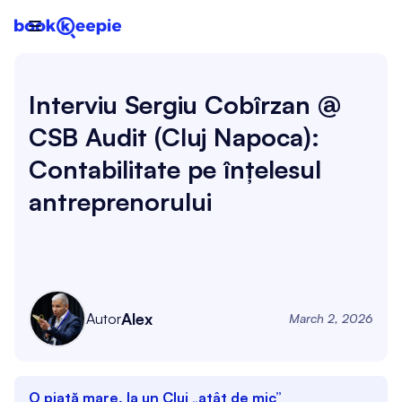

Interviu Sergiu Cobîrzan @
CSB Audit (Cluj Napoca):
Contabilitate pe înțelesul
antreprenorului
Alex
Autor
March 2, 2026
O piață mare, la un Cluj „atât de mic”