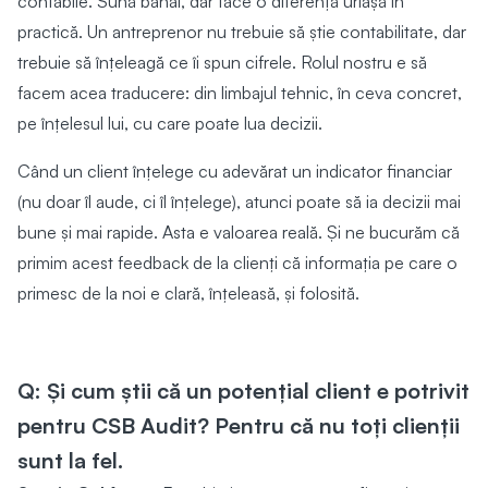
contabile. Sună banal, dar face o diferență uriașă în
practică. Un antreprenor nu trebuie să știe contabilitate, dar
trebuie să înțeleagă ce îi spun cifrele. Rolul nostru e să
facem acea traducere: din limbajul tehnic, în ceva concret,
pe înțelesul lui, cu care poate lua decizii.
Când un client înțelege cu adevărat un indicator financiar
(nu doar îl aude, ci îl înțelege), atunci poate să ia decizii mai
bune și mai rapide. Asta e valoarea reală. Și ne bucurăm că
primim acest feedback de la clienți că informația pe care o
primesc de la noi e clară, înțeleasă, și folosită.
Q: Și cum știi că un potențial client e potrivit
pentru CSB Audit? Pentru că nu toți clienții
sunt la fel.