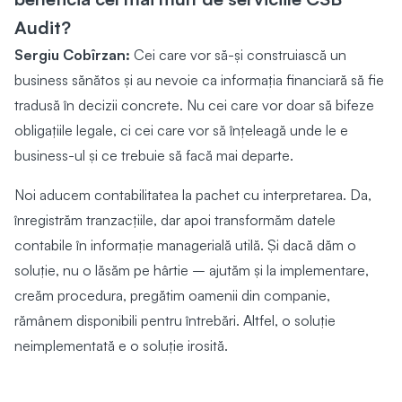
Audit?
Sergiu Cobîrzan:
Cei care vor să-și construiască un
business sănătos și au nevoie ca informația financiară să fie
tradusă în decizii concrete. Nu cei care vor doar să bifeze
obligațiile legale, ci cei care vor să înțeleagă unde le e
business-ul și ce trebuie să facă mai departe.
Noi aducem contabilitatea la pachet cu interpretarea. Da,
înregistrăm tranzacțiile, dar apoi transformăm datele
contabile în informație managerială utilă. Și dacă dăm o
soluție, nu o lăsăm pe hârtie – ajutăm și la implementare,
creăm procedura, pregătim oamenii din companie,
rămânem disponibili pentru întrebări. Altfel, o soluție
neimplementată e o soluție irosită.