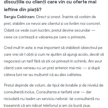
discuțiile cu clienți care vin cu oferte mai
ieftine din piață?
Sergiu Cobîrzan:
Direct și onest. Înainte să vorbim de
preț, stabilim ce nevoi are clientul și ce livrăm noi concret.
Odată ce vede cum lucrăm, prețul devine secundar —
ceea ce contează e valoarea pe care o primește.
Cred mult în asta: e mai important să stabilești obiectivul pe
care vrei să-l obții și cum te ajutăm să ajungi acolo, decât să
negociezi un tarif fără să știi ce primești în schimb. Am avut
clienți care veneau cu un preț anterior mai mic — și după
câteva luni ne-au mulțumit că au ales calitatea.
Prețul depinde de volum, de tipul de livrabile și de nivelul de
consultanță inclus. Consultanța e tarifată orar — dar
niciodată nu taxăm un serviciu nelivrat. Iar consultanță nu
înseamnă că am ridicat telefonul și am zis bună ziua.