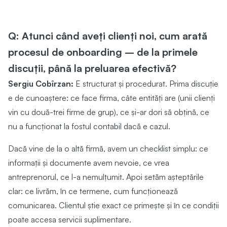
Q: Atunci când aveți clienți noi, cum arată
procesul de onboarding – de la primele
discuții, până la preluarea efectivă?
Sergiu Cobîrzan:
E structurat și procedurat. Prima discuție
e de cunoaștere: ce face firma, câte entități are (unii clienți
vin cu două-trei firme de grup), ce și-ar dori să obțină, ce
nu a funcționat la fostul contabil dacă e cazul.
Dacă vine de la o altă firmă, avem un checklist simplu: ce
informații și documente avem nevoie, ce vrea
antreprenorul, ce l-a nemulțumit. Apoi setăm așteptările
clar: ce livrăm, în ce termene, cum funcționează
comunicarea. Clientul știe exact ce primește și în ce condiții
poate accesa servicii suplimentare.