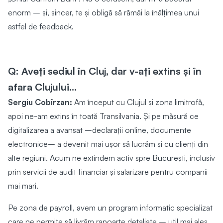
enorm – și, sincer, te și obligă să rămâi la înălțimea unui
astfel de feedback.
Q: Aveți sediul în Cluj, dar v-ați extins și în
afara Clujului...
Sergiu Cobîrzan:
Am început cu Clujul și zona limitrofă,
apoi ne-am extins în toată Transilvania. Și pe măsură ce
digitalizarea a avansat –declarații online, documente
electronice– a devenit mai ușor să lucrăm și cu clienți din
alte regiuni. Acum ne extindem activ spre București, inclusiv
prin servicii de audit financiar și salarizare pentru companii
mai mari.
Pe zona de payroll, avem un program informatic specializat
care ne permite să livrăm rapoarte detaliate – util mai ales