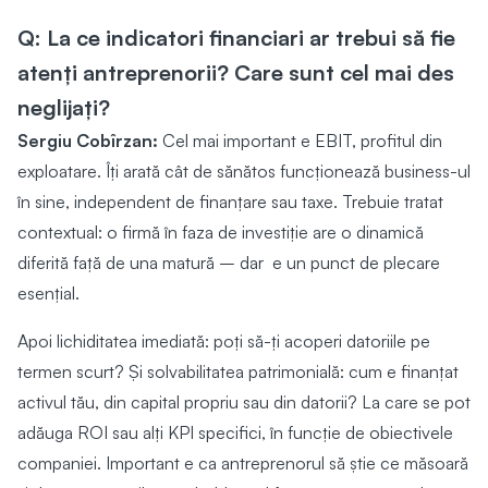
Q: La ce indicatori financiari ar trebui să fie
atenți antreprenorii? Care sunt cel mai des
neglijați?
Sergiu Cobîrzan:
Cel mai important e EBIT, profitul din
exploatare. Îți arată cât de sănătos funcționează business-ul
în sine, independent de finanțare sau taxe. Trebuie tratat
contextual: o firmă în faza de investiție are o dinamică
diferită față de una matură – dar e un punct de plecare
esențial.
Apoi lichiditatea imediată: poți să-ți acoperi datoriile pe
termen scurt? Și solvabilitatea patrimonială: cum e finanțat
activul tău, din capital propriu sau din datorii? La care se pot
adăuga ROI sau alți KPI specifici, în funcție de obiectivele
companiei. Important e ca antreprenorul să știe ce măsoară