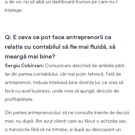
și de ce, nu să aibă un dashboard frumos pe care nu-l
înțelege.
Q: E ceva ce pot face antreprenorii ca
relația cu contabilul să fie mai fluidă, să
meargă mai bine?
Sergiu Cobîrzan:
Comunicare deschisă de ambele părți.
Iar din partea contabilului, cât mai puțin tehnică. Față de
antreprenori, trebuie înțeleasă bine dorința lui: ce vrea să
facă cu acel business, unde vrea să ajungă, dincolo de
profitabilitate.
Din partea antreprenorului: să ne consulte înainte de decizii
mari, nu după. Am avut clienți care au făcut o achiziție sau
o tranzacție fără să ne întrebe, și după au descoperit un