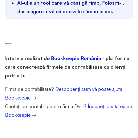
AI-ul e un tool care vă câștigă timp. Folosiți-l,
dar asigurați-vă că deciziile rămân la voi.
***
I
nterviu realizat de
Bookkeepie România
- platforma
care conectează firmele de contabilitate cu clienții
potriviți.
Firmă de contabilitate?
Descoperiți cum vă poate ajuta
Bookkeepie
→
Căutați un contabil pentru firma Dvs.?
Începeți căutarea pe
Bookkeepie
→