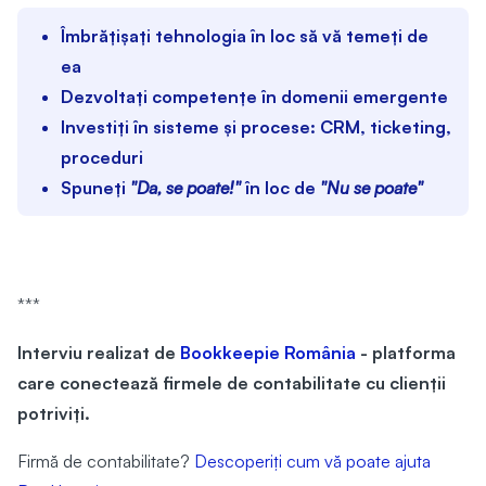
Îmbrățișați tehnologia în loc să vă temeți de
ea
Dezvoltați competențe în domenii emergente
Investiți în sisteme și procese: CRM, ticketing,
proceduri
Spuneți
"Da, se poate!"
în loc de
"Nu se poate"
***
Interviu realizat de
Bookkeepie România
- platforma
care conectează firmele de contabilitate cu clienții
potriviți.
Firmă de contabilitate?
Descoperiți cum vă poate ajuta