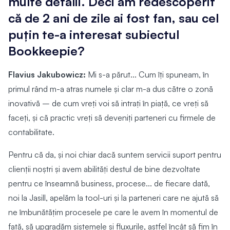
multe detalii. Deci am redescoperit
că de 2 ani de zile ai fost fan, sau cel
puțin te-a interesat subiectul
Bookkeepie?
Flavius Jakubowicz:
Mi s-a părut... Cum îți spuneam, în
primul rând m-a atras numele și clar m-a dus către o zonă
inovativă – de cum vreți voi să intrați în piață, ce vreți să
faceți, și că practic vreți să deveniți parteneri cu firmele de
contabilitate.
Pentru că da, și noi chiar dacă suntem servicii suport pentru
clienții noștri și avem abilități destul de bine dezvoltate
pentru ce înseamnă business, procese... de fiecare dată,
noi la Jasill, apelăm la tool-uri și la parteneri care ne ajută să
ne îmbunătățim procesele pe care le avem în momentul de
față, să upgradăm sistemele și fluxurile, astfel încât să fim în