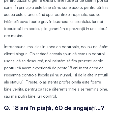
pentru cazuri urgente există o linie roșie unde clienții pot să
sune. În principiu este bine să nu sune acolo, pentru că linia
aceea este atunci când apar controle inopinate, sau se
întâmplă ceva foarte grav în business-ul clientului. Iar noi
trebuie să fim acolo, și le garantăm o prezență în una-două
ore maxim.
Întotdeauna, mai ales în zona de controale, noi nu ne lăsăm
clienții singuri. Chiar dacă aceștia spun că este un control
ușor și că se descurcă, noi insistăm să fim prezenți acolo –
pentru că avem experiență de peste 18 ani în tot ceea ce
înseamnă controle fiscale (și nu numai… și de la alte instituții
ale statului). Firește, o asistență profesională este foarte
bine venită, pentru că face diferența între a se termina bine,
sau mai puțin bine, un control.
Q. 18 ani în piață, 60 de angajați…?