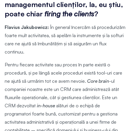
managementul clienților, la, eu știu,
poate chiar
firing the clients
?
Flavius Jakubowicz:
În general încercăm să procedurizăm
foarte mult activitatea, să apelăm la instrumente și la softuri
care ne ajută să îmbunătățim și să asigurăm un flux
continuu.
Pentru fiecare activitate sau proces în parte există o
procedură, și pe lângă acele proceduri există tool-uri care
ne ajută să urmărim tot ce avem nevoie.
Core brain
-ul
companiei noastre este un CRM care administrează atât
fluxurile operaționale, cât și gestiunea clienților. Este un
CRM dezvoltat
in-house
alături de o echipă de
programatori foarte bună, customizat pentru a gestiona
activitatea administrativă și operațională a unei firme de
contabilitate – specifică domeniului și business-ului din