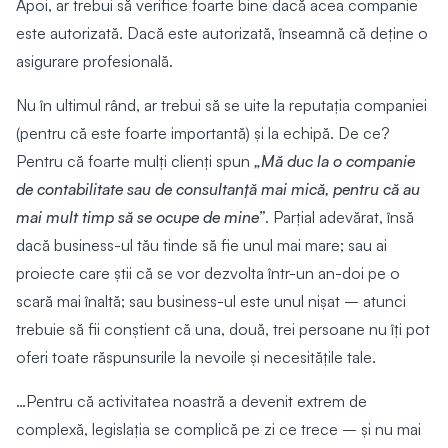
Apoi, ar trebui să verifice foarte bine dacă acea companie
este autorizată. Dacă este autorizată, înseamnă că deține o
asigurare profesională.
Nu în ultimul rând, ar trebui să se uite la reputația companiei
(pentru că este foarte importantă) și la echipă. De ce?
Pentru că foarte mulți clienți spun
„Mă duc la o companie
de contabilitate sau de consultanță mai mică, pentru că au
mai mult timp să se ocupe de mine”
. Parțial adevărat, însă
dacă business-ul tău tinde să fie unul mai mare; sau ai
proiecte care știi că se vor dezvolta într-un an-doi pe o
scară mai înaltă; sau business-ul este unul nișat – atunci
trebuie să fii conștient că una, două, trei persoane nu îți pot
oferi toate răspunsurile la nevoile și necesitățile tale.
…Pentru că activitatea noastră a devenit extrem de
complexă, legislația se complică pe zi ce trece – și nu mai