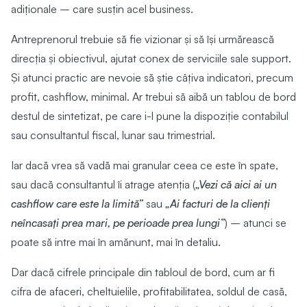
adiționale – care susțin acel business.
Antreprenorul trebuie să fie vizionar și să își urmărească
direcția și obiectivul, ajutat conex de serviciile sale support.
Și atunci practic are nevoie să știe câțiva indicatori, precum
profit, cashflow, minimal. Ar trebui să aibă un tablou de bord
destul de sintetizat, pe care i-l pune la dispoziție contabilul
sau consultantul fiscal, lunar sau trimestrial.
Iar dacă vrea să vadă mai granular ceea ce este în spate,
sau dacă consultantul îi atrage atenția (
„Vezi că aici ai un
cashflow care este la limită”
sau
„Ai facturi de la clienți
neîncasați prea mari, pe perioade prea lungi”
) – atunci se
poate să intre mai în amănunt, mai în detaliu.
Dar dacă cifrele principale din tabloul de bord, cum ar fi
cifra de afaceri, cheltuielile, profitabilitatea, soldul de casă,