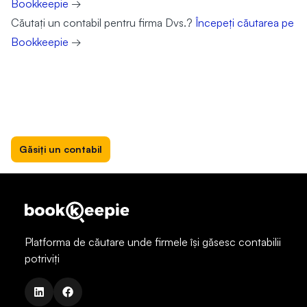
Bookkeepie
→
Căutați un contabil pentru firma Dvs.?
Începeți căutarea pe
Bookkeepie
→
Găsiți un contabil
Platforma de căutare unde firmele își găsesc contabilii
potriviți
linkedin
facebook