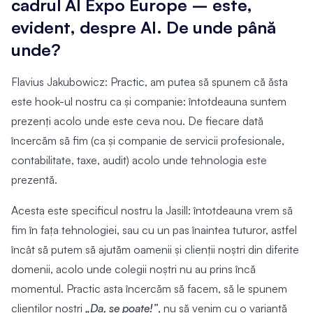
cadrul AI Expo Europe – este,
evident, despre AI. De unde până
unde?
Flavius Jakubowicz: Practic, am putea să spunem că ăsta
este hook-ul nostru ca și companie: întotdeauna suntem
prezenți acolo unde este ceva nou. De fiecare dată
încercăm să fim (ca și companie de servicii profesionale,
contabilitate, taxe, audit) acolo unde tehnologia este
prezentă.
Acesta este specificul nostru la Jasill: întotdeauna vrem să
fim în fața tehnologiei, sau cu un pas înaintea tuturor, astfel
încât să putem să ajutăm oamenii și clienții noștri din diferite
domenii, acolo unde colegii noștri nu au prins încă
momentul. Practic asta încercăm să facem, să le spunem
clienților noștri
„Da, se poate!”
, nu să venim cu o variantă