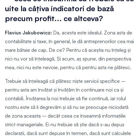
uite la câțiva indicatori de bază
precum profit... ce altceva?
Flavius Jakubowicz:
Da, acesta este idealul. Zona asta de
contabilitate și taxe, în general, le dă antreprenorilor cea mai
mare bătaie de cap. De ce? Pentru că aceștia nu înțeleg și
nici nu vor să înțeleagă. Și acum, aș spune, din perspectiva
mea, nici nu este nevoie, pentru că pentru asta ne plătesc.
Trebuie să înțeleagă că plătesc niște servicii specifice –
pentru asta am învățat și învățăm în continuare noi ca și
contabili. Învățarea la noi trebuie să fie continuă, iar rolul
nostru este să îi degrevăm și să nu se preocupe niciodată
de zona aceasta – decât ceea ce înseamnă informațiile
strict manageriale. Ei nu trebuie să știe dacă s-au depus
declarații, dacă sunt depuse în termen, dacă sunt calculele