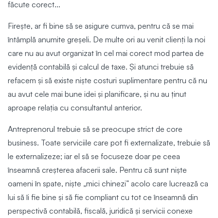
făcute corect...
Firește, ar fi bine să se asigure cumva, pentru că se mai
întâmplă anumite greșeli. De multe ori au venit clienți la noi
care nu au avut organizat în cel mai corect mod partea de
evidență contabilă și calcul de taxe. Și atunci trebuie să
refacem și să existe niște costuri suplimentare pentru că nu
au avut cele mai bune idei și planificare, și nu au ținut
aproape relația cu consultantul anterior.
Antreprenorul trebuie să se preocupe strict de core
business. Toate serviciile care pot fi externalizate, trebuie să
le externalizeze; iar el să se focuseze doar pe ceea
înseamnă creșterea afacerii sale. Pentru că sunt niște
oameni în spate, niște „mici chinezi” acolo care lucrează ca
lui să îi fie bine și să fie compliant cu tot ce înseamnă din
perspectivă contabilă, fiscală, juridică și servicii conexe