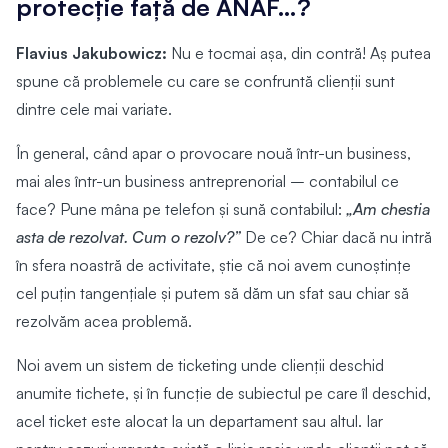
protecție față de ANAF…?
Flavius Jakubowicz:
Nu e tocmai așa, din contră! Aș putea
spune că problemele cu care se confruntă clienții sunt
dintre cele mai variate.
În general, când apar o provocare nouă într-un business,
mai ales într-un business antreprenorial – contabilul ce
face? Pune mâna pe telefon și sună contabilul:
„Am chestia
asta de rezolvat. Cum o rezolv?”
De ce? Chiar dacă nu intră
în sfera noastră de activitate, știe că noi avem cunoștințe
cel puțin tangențiale și putem să dăm un sfat sau chiar să
rezolvăm acea problemă.
Noi avem un sistem de ticketing unde clienții deschid
anumite tichete, și în funcție de subiectul pe care îl deschid,
acel ticket este alocat la un departament sau altul. Iar